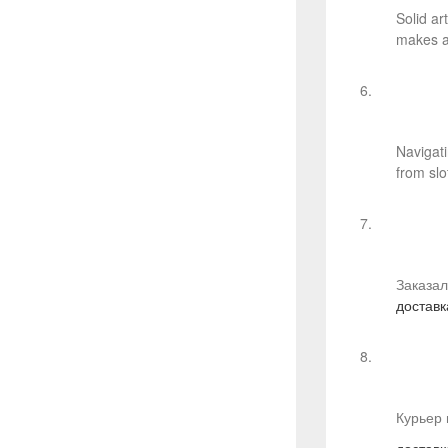
Solid ar
makes ad
Navigati
from slo
Заказал
доставк
Курьер 