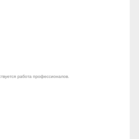
вствуется работа профессионалов.