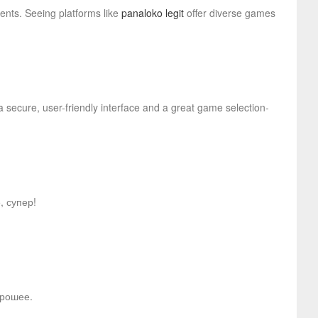
ents. Seeing platforms like
panaloko legit
offer diverse games
h a secure, user-friendly interface and a great game selection-
, супер!
орошее.