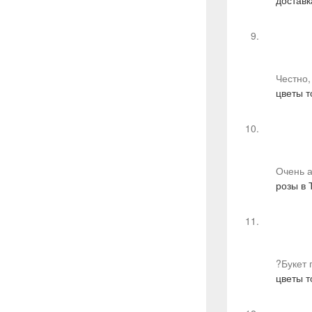
доставк
Честно,
цветы т
Очень а
розы в 
?Букет 
цветы т